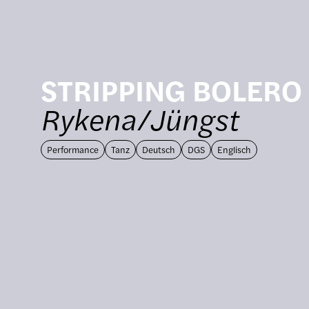
STRIPPING BOLERO
Rykena/Jüngst
Performance
Tanz
Deutsch
DGS
Englisch