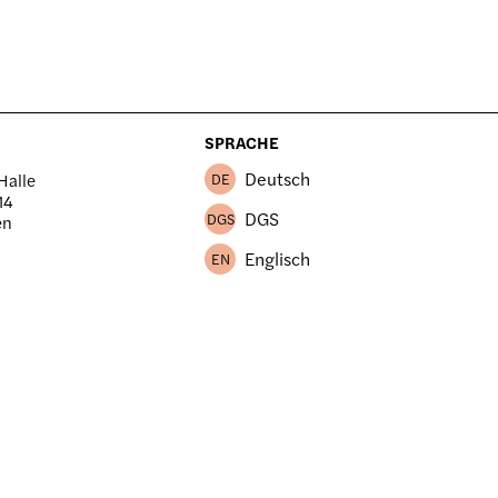
SPRACHE
Deutsch
Halle
DE
14
DGS
DGS
en
Englisch
EN