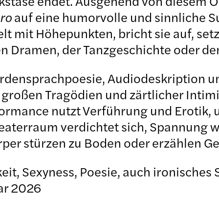
Ekstase endet. Ausgehend von diesem O
ero
auf eine humorvolle und sinnliche 
elt mit Höhepunkten, bricht sie auf, s
n Dramen, der Tanzgeschichte oder de
densprachpoesie, Audiodeskription und
großen Tragödien und zärtlicher Intimit
formance nutzt Verführung und Erotik,
eaterraum verdichtet sich, Spannung wir
per stürzen zu Boden oder erzählen Ge
keit, Sexyness, Poesie, auch ironisches 
uar 2026